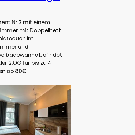
ent Nr.3 mit einem
zimmer mit Doppelbett
hlafcouch im
immer und
oolbadewanne befindet
der 2.OG für bis zu 4
en ab 80€