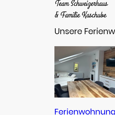
Team Schweizerhaus
& Familie Kaschube
Unsere Ferienw
Ferienwohnung