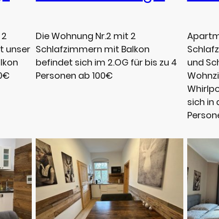
Die Wohnung Nr.2 mit 2
Apartm
 2
Schlafzimmern mit Balkon
Schlaf
t unser
befindet sich im 2.OG für bis zu 4
und Sc
lkon
Personen ab 100€
Wohnz
20€
Whirlp
sich in 
Person