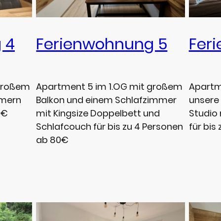
 4
Ferienwohnung 5
Fer
 großem
Apartment 5 im 1.OG mit großem
Apartme
mmern
Balkon und einem Schlafzimmer
unsere 
0€
mit Kingsize Doppelbett und
Studio
Schlafcouch für bis zu 4 Personen
für bis
ab 80€