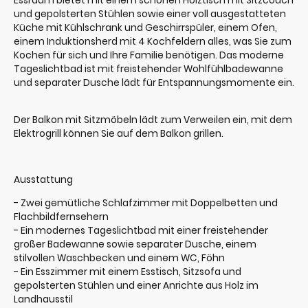
Essraum bietet mit einem schönen Holztisch mit Sitzcouch
und gepolsterten Stühlen sowie einer voll ausgestatteten
Küche mit Kühlschrank und Geschirrspüler, einem Ofen,
einem Induktionsherd mit 4 Kochfeldern alles, was Sie zum
Kochen für sich und Ihre Familie benötigen. Das moderne
Tageslichtbad ist mit freistehender Wohlfühlbadewanne
und separater Dusche lädt für Entspannungsmomente ein.
Der Balkon mit Sitzmöbeln lädt zum Verweilen ein, mit dem
Elektrogrill können Sie auf dem Balkon grillen.
Ausstattung
- Zwei gemütliche Schlafzimmer mit Doppelbetten und
Flachbildfernsehern
- Ein modernes Tageslichtbad mit einer freistehender
großer Badewanne sowie separater Dusche, einem
stilvollen Waschbecken und einem WC, Föhn
- Ein Esszimmer mit einem Esstisch, Sitzsofa und
gepolsterten Stühlen und einer Anrichte aus Holz im
Landhausstil